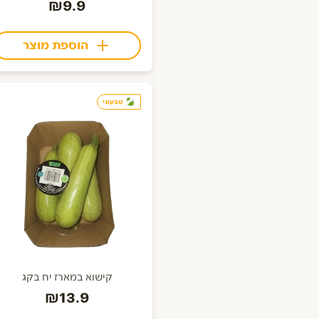
₪9.9
הוספת מוצר
טבעוני
קישוא במארז יח בקג
₪13.9