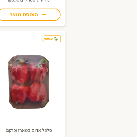
מחיר ל 100 גרם ₪3.79
הוספת מוצר
טבעוני
פלפל אדום במארז (כ1קג)