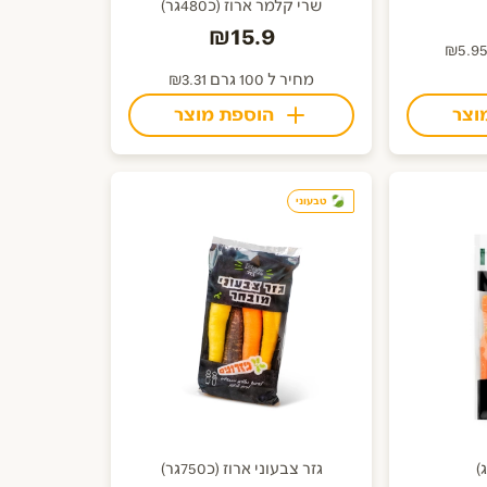
שרי קלמר ארוז (כ480גר)
₪15.9
מחיר ל 100 גרם ₪3.31
וצר
הוספת מוצר
טבעוני
גזר צבעוני ארוז (כ750גר)