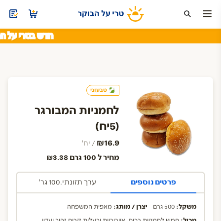
חדש בטרי על הבו
לחמים לחמניות וחלות
ללא גלוטן
כריכים וסלטים
עוגות, עוגיות ומאפ
טבעוני
לחמניות המבורגר
(5יח)
₪16.9
/ יח'
מחיר ל 100 גרם ₪3.38
פרטים נוספים
ערך תזונתי.100 גר'
משקל:
500 גרם
יצרן / מותג:
מאפית המשפחה
מכיל:
חמש לחמניות רכות, אווריריות ובעלות קרום זהוב ועדין,