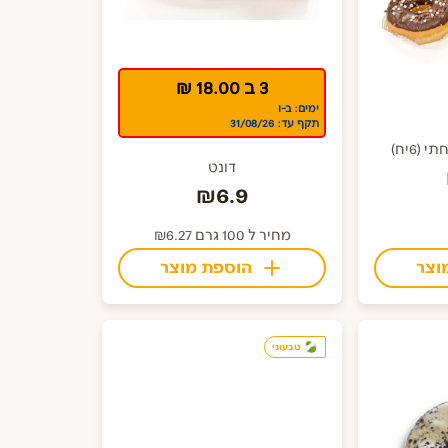
3 ב 18.00 ₪
ימים: ב-ו
תקף עד: 31/08/26
(6יח)
דונט
₪6.9
מחיר ל 100 גרם ₪6.27
וצר
הוספת מוצר
טבעוני