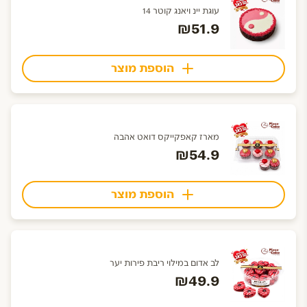
עוגת יינ ויאנג קוטר 14
₪51.9
הוספת מוצר
מארז קאפקייקס דואט אהבה
₪54.9
הוספת מוצר
לב אדום במילוי ריבת פירות יער
₪49.9